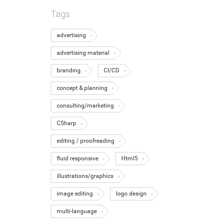
Tags
advertising
advertising material
branding
CI/CD
concept & planning
consulting/marketing
CSharp
editing / proofreading
fluid responsive
Html5
illustrations/graphics
image editing
logo design
multi-language