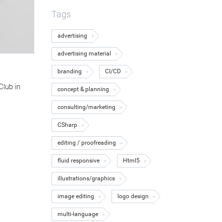
Tags
advertising
advertising material
branding
CI/CD
lub in
concept & planning
consulting/marketing
CSharp
editing / proofreading
fluid responsive
Html5
illustrations/graphics
image editing
logo design
multi-language